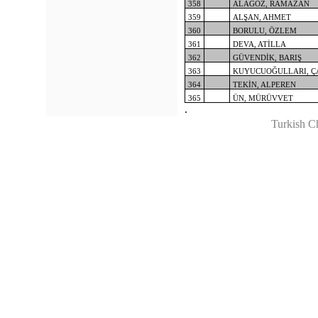
358
ALAGÖZ, RAMAZAN
359
ALŞAN, AHMET
360
BORULU, ÖZLEM
361
DEVA, ATİLLA
362
GÜVENDİK, BARIŞ
363
KUYUCUOĞULLARI, 
364
TEKİN, ALPEREN
365
ÜN, MÜRÜVVET
.
Turkish C