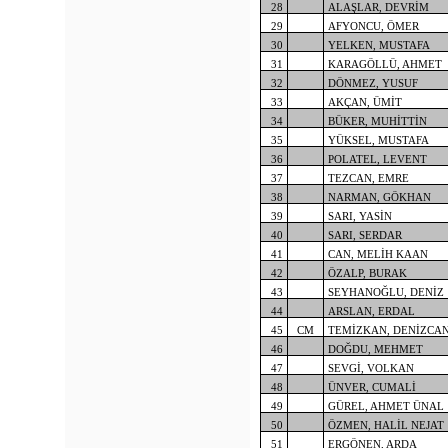
28
ALAŞLAR, DEVRİM
29
AFYONCU, ÖMER
30
YELKEN, MUSTAFA
31
KARAGÖLLÜ, AHMET
32
DÖNMEZ, YUSUF
33
AKÇAN, ÜMİT
34
BÜKER, MUHİTTİN
35
YÜKSEL, MUSTAFA
36
POLATEL, LEVENT
37
TEZCAN, EMRE
38
NARMAN, GÖKHAN
39
SARI, YASİN
40
SARI, SERDAR
41
CAN, MELİH KAAN
42
ÖZALP, BURAK
43
SEYHANOĞLU, DENİZ
44
ARSLAN, ERDAL
45
CM
TEMİZKAN, DENİZCA
46
DOĞDU, MEHMET
47
SEVGİ, VOLKAN
48
ÜNVER, CUMALİ
49
GÜREL, AHMET ÜNAL
50
ÖZMEN, HALİL NEJAT
51
ERGÖNEN, ARDA