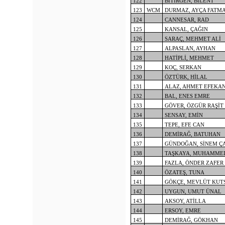
122
BİTİRGEN, BİLENT
123
WCM
DURMAZ, AYÇA FATM
124
CANNESAR, RAD
125
KANSAL, ÇAĞIN
126
SARAÇ, MEHMET ALİ
127
ALPASLAN, AYHAN
128
HATİPLİ, MEHMET
129
KOÇ, SERKAN
130
ÖZTÜRK, HİLAL
131
ALAZ, AHMET EFEKA
132
BAL, ENES EMRE
133
GÖVER, ÖZGÜR RAŞİT
134
SENSAY, EMİN
135
TEPE, EFE CAN
136
DEMİRAĞ, BATUHAN
137
GÜNDOĞAN, SİNEM Ç
138
TAŞKAYA, MUHAMME
139
FAZLA, ÖNDER ZAFER
140
ÖZATEŞ, TUNA
141
GÖKÇE, MEVLÜT KUT
142
UYGUN, UMUT ÜNAL
143
AKSOY, ATİLLA
144
ERSOY, EMRE
145
DEMİRAĞ, GÖKHAN