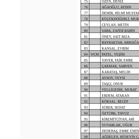
75
ÖZEN, DENİZ
76
AĞAOĞLU, AYDIN
77
DEMİR, HİLMİ MUSTA
78
KÜÇÜKDÖĞERLİ, MUR
79
CEYLAN, METİN
80
SABA, ZAFER RABİN
81
ÖNEY, SAİT RIZA
82
BAYRAKTAR, ARMAĞ
83
KANSAL, EVRİM
84
WCM
PATEL, YEŞİM
85
YAVER, FAİK EMRE
86
ÇAKMAK, SARVEN
87
KARATAŞ, MELİH
88
AYSOY, VEYSİ
89
TAŞÇI, ONUR
90
YELLİGEDİK, MURAT
91
ERDEM, ATAKAN
92
KÖKSAL, RECEP
93
SÜRER, SEDAT
94
ÖZTÜRK, YAVUZ
95
KİREMİTCİYAN, ARİ
96
YUVARLAK, UĞUR
97
DEDEBAŞ, EMRE EMİN
98
AĞDELEN, HÜSEYİN 