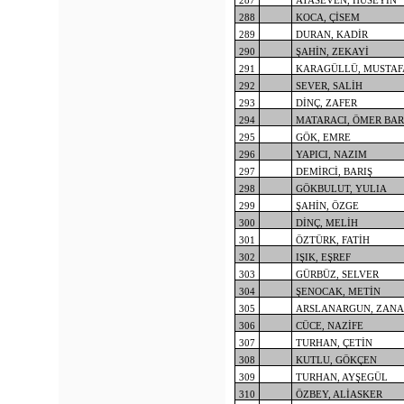
287
ATASEVEN, HÜSEYİN
288
KOCA, ÇİSEM
289
DURAN, KADİR
290
ŞAHİN, ZEKAYİ
291
KARAGÜLLÜ, MUSTAF
292
SEVER, SALİH
293
DİNÇ, ZAFER
294
MATARACI, ÖMER BA
295
GÖK, EMRE
296
YAPICI, NAZIM
297
DEMİRCİ, BARIŞ
298
GÖKBULUT, YULIA
299
ŞAHİN, ÖZGE
300
DİNÇ, MELİH
301
ÖZTÜRK, FATİH
302
IŞIK, EŞREF
303
GÜRBÜZ, SELVER
304
ŞENOCAK, METİN
305
ARSLANARGUN, ZANA
306
CÜCE, NAZİFE
307
TURHAN, ÇETİN
308
KUTLU, GÖKÇEN
309
TURHAN, AYŞEGÜL
310
ÖZBEY, ALİASKER