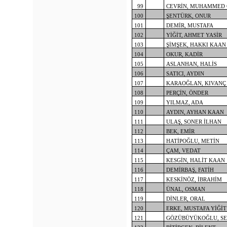
99
CEVRİN, MUHAMMED
100
ŞENTÜRK, ONUR
101
DEMİR, MUSTAFA
102
YİĞİT, AHMET YASİR
103
ŞİMŞEK, HAKKI KAAN
104
OKUR, KADİR
105
ASLANHAN, HALİS
106
SATICI, AYDIN
107
KARAOĞLAN, KIVANÇ
108
PERÇİN, ÖNDER
109
YILMAZ, ADA
110
AYDIN, AYHAN KAAN
111
ULAŞ, SONER İLHAN
112
BEK, EMİR
113
HATİPOĞLU, METİN
114
ÇAM, VEDAT
115
KESGİN, HALİT KAAN
116
DEMİRBAŞ, FATİH
117
KESKİNÖZ, İBRAHİM
118
ÜNAL, OSMAN
119
DİNLER, ORAL
120
ERKE, MUSTAFA YİĞİT
121
GÖZÜBÜYÜKOĞLU, S