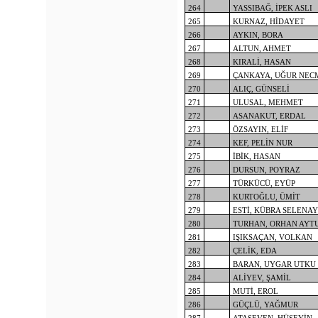
264
YASSIBAĞ, İPEK ASLI
265
KURNAZ, HİDAYET
266
AYKIN, BORA
267
ALTUN, AHMET
268
KIRALİ, HASAN
269
ÇANKAYA, UĞUR NEC
270
ALIÇ, GÜNSELİ
271
ULUSAL, MEHMET
272
ASANAKUT, ERDAL
273
ÖZSAYIN, ELİF
274
KEF, PELİN NUR
275
İBİK, HASAN
276
DURSUN, POYRAZ
277
TÜRKÜCÜ, EYÜP
278
KURTOĞLU, ÜMİT
279
ESTİ, KÜBRA SELENAY
280
TURHAN, ORHAN AYT
281
IŞIKSAÇAN, VOLKAN
282
ÇELİK, EDA
283
BARAN, UYGAR UTKU
284
ALİYEV, ŞAMİL
285
MUTİ, EROL
286
GÜÇLÜ, YAĞMUR