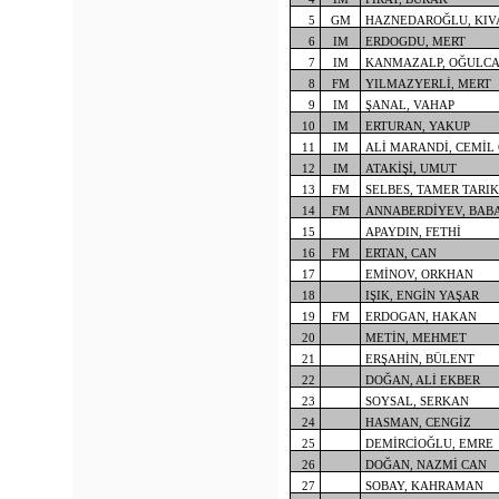
5
GM
HAZNEDAROĞLU, KIV
6
IM
ERDOGDU, MERT
7
IM
KANMAZALP, OĞULC
8
FM
YILMAZYERLİ, MERT
9
IM
ŞANAL, VAHAP
10
IM
ERTURAN, YAKUP
11
IM
ALİ MARANDİ, CEMİL
12
IM
ATAKİŞİ, UMUT
13
FM
SELBES, TAMER TARIK
14
FM
ANNABERDİYEV, BAB
15
APAYDIN, FETHİ
16
FM
ERTAN, CAN
17
EMİNOV, ORKHAN
18
IŞIK, ENGİN YAŞAR
19
FM
ERDOGAN, HAKAN
20
METİN, MEHMET
21
ERŞAHİN, BÜLENT
22
DOĞAN, ALİ EKBER
23
SOYSAL, SERKAN
24
HASMAN, CENGİZ
25
DEMİRCİOĞLU, EMRE
26
DOĞAN, NAZMİ CAN
27
SOBAY, KAHRAMAN