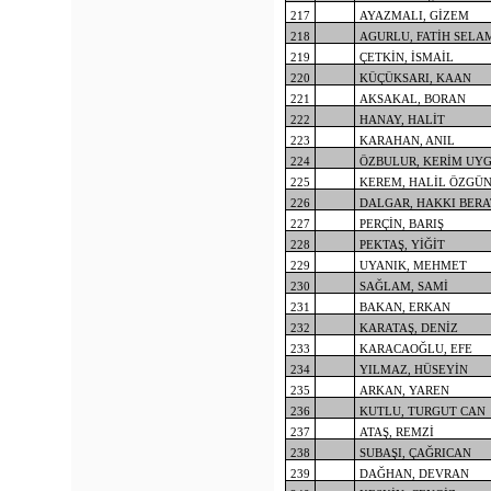
217
AYAZMALI, GİZEM
218
AGURLU, FATİH SELA
219
ÇETKİN, İSMAİL
220
KÜÇÜKSARI, KAAN
221
AKSAKAL, BORAN
222
HANAY, HALİT
223
KARAHAN, ANIL
224
ÖZBULUR, KERİM UY
225
KEREM, HALİL ÖZGÜ
226
DALGAR, HAKKI BERA
227
PERÇİN, BARIŞ
228
PEKTAŞ, YİĞİT
229
UYANIK, MEHMET
230
SAĞLAM, SAMİ
231
BAKAN, ERKAN
232
KARATAŞ, DENİZ
233
KARACAOĞLU, EFE
234
YILMAZ, HÜSEYİN
235
ARKAN, YAREN
236
KUTLU, TURGUT CAN
237
ATAŞ, REMZİ
238
SUBAŞI, ÇAĞRICAN
239
DAĞHAN, DEVRAN