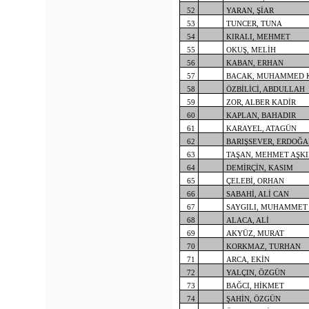
52
YARAN, ŞİAR
53
TUNCER, TUNA
54
KIRALI, MEHMET
55
OKUŞ, MELİH
56
KABAN, ERHAN
57
BACAK, MUHAMMED 
58
ÖZBİLİCİ, ABDULLAH
59
ZOR, ALBER KADİR
60
KAPLAN, BAHADIR
61
KARAYEL, ATAGÜN
62
BARIŞSEVER, ERDOĞ
63
TAŞAN, MEHMET AŞK
64
DEMİRÇİN, KASIM
65
ÇELEBİ, ORHAN
66
SABAHİ, ALİ CAN
67
SAYGILI, MUHAMMET
68
ALACA, ALİ
69
AKYÜZ, MURAT
70
KORKMAZ, TURHAN
71
ARCA, EKİN
72
YALÇIN, ÖZGÜN
73
BAĞCI, HİKMET
74
ŞAHİN, ÖZGÜN