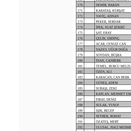
170
DEMİR, BARAN
171
KARATAŞ, KÜRŞAT
172
YAVİÇ, ADNAN
173
PEKER, SERDAR
174
İPEK, SUAT ŞÜKRÜ
175
ŞAT, ERAY
176
ÇELİK, ERDİNÇ
177
ACAR, CENGİZ CAN
178
YAZICI, UĞUR DOĞA
179
SOYDAN, BÜŞRA
180
İNAN, CANBERK
181
TEMEL, BURCU MELİS
182
ÖZEN, ALİ
183
KARACAN, CAN BERK
184
GÜNEŞ, ADEM
185
SUBAŞI, ZEKİ
186
KAPLAN, MEHMET EM
187
FIRAT, DENİZ
188
SULAK, YUSUF
189
IŞIK, RECEP
190
SEYREK, ROHAT
191
ÖZATEŞ, MERT
192
ULUSAL, HACI MEHM