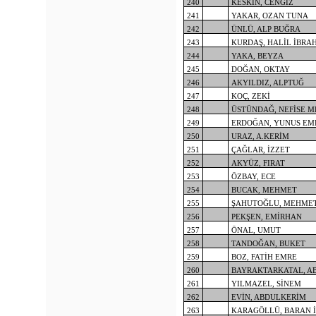
240
KESKİN, CENGİZ
241
YAKAR, OZAN TUNA
242
ÜNLÜ, ALP BUĞRA
243
KURDAŞ, HALİL İBRA
244
YAKA, BEYZA
245
DOĞAN, OKTAY
246
AKYILDIZ, ALPTUĞ
247
KOÇ, ZEKİ
248
ÜSTÜNDAĞ, NEFİSE M
249
ERDOĞAN, YUNUS EM
250
URAZ, A.KERİM
251
ÇAĞLAR, İZZET
252
AKYÜZ, FIRAT
253
ÖZBAY, ECE
254
BUCAK, MEHMET
255
ŞAHUTOĞLU, MEHMET
256
PEKŞEN, EMİRHAN
257
ÖNAL, UMUT
258
TANDOĞAN, BUKET
259
BOZ, FATİH EMRE
260
BAYRAKTARKATAL, 
261
YILMAZEL, SİNEM
262
EVİN, ABDULKERİM
263
KARAGÖLLÜ, BARAN 