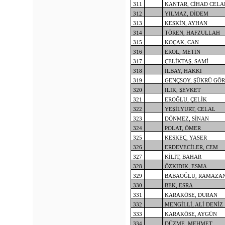
311
KANTAR, CİHAD CELA
312
YILMAZ, DİDEM
313
KESKİN, AYHAN
314
TÖREN, HAFZULLAH
315
KOÇAK, CAN
316
EROL, METİN
317
ÇELİKTAŞ, SAMİ
318
İLBAY, HAKKI
319
GENÇSOY, ŞÜKRÜ GÖ
320
ILIK, ŞEVKET
321
EROĞLU, ÇELİK
322
YEŞİLYURT, CELAL
323
DÖNMEZ, SİNAN
324
POLAT, ÖMER
325
KESKEÇ, YASER
326
ERDEVECİLER, CEM
327
KİLİT, BAHAR
328
ÖZKIDIK, ESMA
329
BABAOĞLU, RAMAZA
330
BEK, ESRA
331
KARAKÖSE, DURAN
332
MENGİLLİ, ALİ DENİZ
333
KARAKÖSE, AYGÜN
334
DÜZME, MEHMET