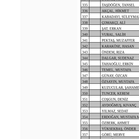
335
TAŞDÖĞEN, TANSEL
336
AKÇAL, HİKMET
337
KABADAYI, SÜLEYMA
338
ÇOMAKÇI, ALİ
339
ŞAT, ERKAN
340
VURAL, SALİH
341
PEKTAŞ, MUZAFFER
342
KARAKÖSE, HASAN
343
ÖNDEM, RIZA
344
DALGAR, SUDENAZ
345
TAHAOĞLU, ERKİN
346
TEMEL, MUSTAFA
347
GÜNAY, ÖZCAN
348
ÖZSAYIN, MUSTAFA
349
KUZUCULAR, ŞAHAME
350
TUNCER, KEREM
351
COŞGUN, DENİZ
352
AYDOĞMUŞ, KIVANÇ
353
YILMAZ, SEDAT
354
ERDOĞAN, MUSTAFA 
355
ÖZBERK, AHMET
356
YÜKSEKBAŞ, ÖNDER
357
GÖRÜ, MERVE