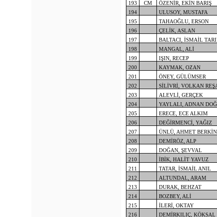
193
CM
ÖZENİR, EKİN BARIŞ
194
ULUSOY, MUSTAFA
195
TAHAOĞLU, ERSON
196
ÇELİK, ASLAN
197
BALTACI, İSMAİL TAR
198
MANGAL, ALİ
199
IŞIN, RECEP
200
KAYMAK, OZAN
201
ÖNEY, GÜLÜMSER
202
SİLİVRİ, VOLKAN REŞ
203
ALEVLİ, GERÇEK
204
YAYLALI, ADNAN DO
205
ERECE, ECE ALKIM
206
DEĞİRMENCİ, YAĞIZ
207
ÜNLÜ, AHMET BERKİN
208
DEMİRÖZ, ALP
209
DOĞAN, ŞEVVAL
210
İBİK, HALİT YAVUZ
211
TATAR, İSMAİL ANIL
212
ALTUNDAL, ARAM
213
DURAK, BEHZAT
214
BOZBEY, ALİ
215
İLERİ, OKTAY
216
DEMİRKILIÇ, KÖKSAL