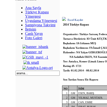
Ana Sayfa
Türkiye Kupası
Yönergesi
Excel Kaydet
Uygulama Yönergesi
2014 Türkiye Kupası
Şampiyona Takvimi
İletişim
Canlı Yayın
Organizatör: Türkiye Satranç Feder
Foto Galeri
Turnava Direktörü: IO Ümit KÜ
Başhakem: IA Gökmen MUŞ
Başhakem Yardımcısı: FA İsmail ÇA
Hakemler: NA Yalçın GERGEROĞL
NA Sadullah EKEN, NA Yasem
Yer: Antalya, Kemer (Limak Limra O
Rating-Ø: 1721
Tarih: 01.02.2014 - 08.02.2014
Son Turdan Sonra Elo Raporu
NO
İSİM
1
GM
ESEN, BARIŞ
2
GM
YILMAZ, MUSTAFA
3
GM
CAN, EMRE
4
IM
FIRAT, BURAK