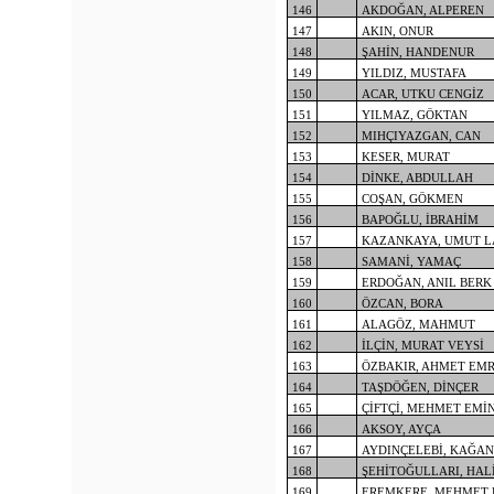
146
AKDOĞAN, ALPEREN
147
AKIN, ONUR
148
ŞAHİN, HANDENUR
149
YILDIZ, MUSTAFA
150
ACAR, UTKU CENGİZ
151
YILMAZ, GÖKTAN
152
MIHÇIYAZGAN, CAN
153
KESER, MURAT
154
DİNKE, ABDULLAH
155
COŞAN, GÖKMEN
156
BAPOĞLU, İBRAHİM
157
KAZANKAYA, UMUT L
158
SAMANİ, YAMAÇ
159
ERDOĞAN, ANIL BERK
160
ÖZCAN, BORA
161
ALAGÖZ, MAHMUT
162
İLÇİN, MURAT VEYSİ
163
ÖZBAKIR, AHMET EM
164
TAŞDÖĞEN, DİNÇER
165
ÇİFTÇİ, MEHMET EMİ
166
AKSOY, AYÇA
167
AYDINÇELEBİ, KAĞAN
168
ŞEHİTOĞULLARI, HAL
169
EREMKERE, MEHMET 