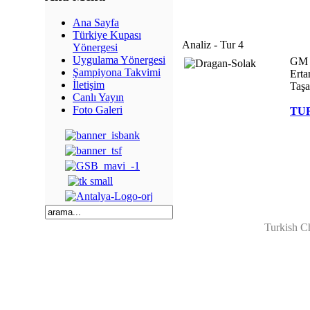
Ana Sayfa
Türkiye Kupası
Analiz - Tur 4
Yönergesi
Uygulama Yönergesi
GM 
Şampiyona Takvimi
Erta
İletişim
Taşan
Canlı Yayın
Foto Galeri
TUR
Turkish C