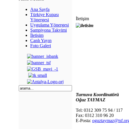
Ana Sayfa
Türkiye Kupası
İletişim
Yönergesi
Uygulama Yönergesi
Şampiyona Takvimi
İletişim
Canlı Yayın
Foto Galeri
Turnuva Koordinatörü
Oğuz TAYMAZ
Tel: 0312 309 75 94 / 117
Fax: 0312 310 96 20
E-Posta:
oguztaymaz@tsf.org