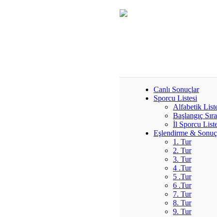
Canlı Sonuçlar
Sporcu Listesi
Alfabetik List
Başlangıç Sır
İl Sporcu Liste
Eşlendirme & Sonuç
1. Tur
2. Tur
3. Tur
4 .Tur
5 .Tur
6 .Tur
7. Tur
8. Tur
9. Tur