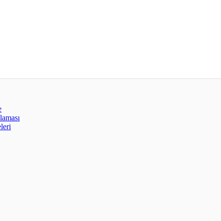
e
alaması
leri