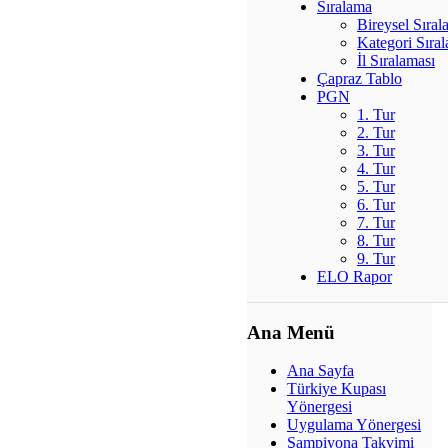
Sıralama
Bireysel Sıra
Kategori Sıra
İl Sıralaması
Çapraz Tablo
PGN
1. Tur
2. Tur
3. Tur
4. Tur
5. Tur
6. Tur
7. Tur
8. Tur
9. Tur
ELO Rapor
Ana Menü
Ana Sayfa
Türkiye Kupası
Yönergesi
Uygulama Yönergesi
Şampiyona Takvimi