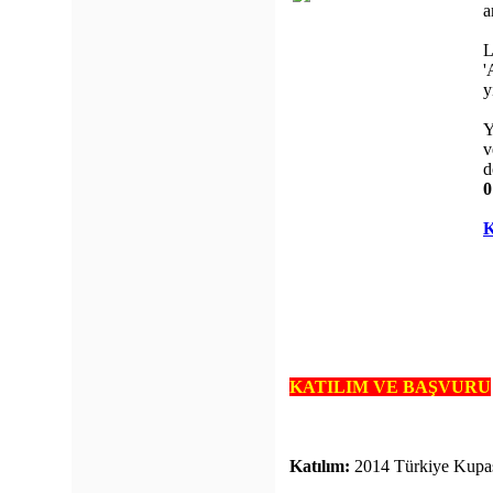
a
L
'
y
Y
v
d
0
K
KATILIM VE BAŞVURU
Katılım:
2014 Türkiye Kupa