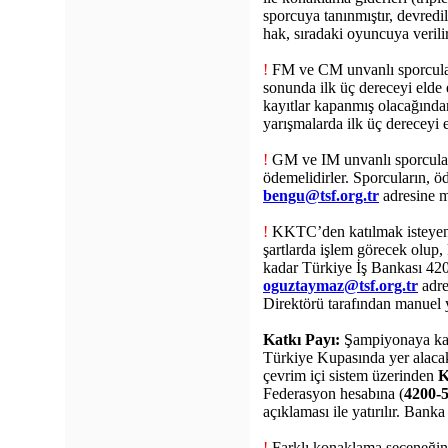
sporcuya tanınmıştır, devredi
hak, sıradaki oyuncuya verilir
!
FM ve CM unvanlı sporcular
sonunda ilk üç dereceyi elde
kayıtlar kapanmış olacağından
yarışmalarda ilk üç dereceyi e
!
GM ve IM unvanlı sporcular k
ödemelidirler. Sporcuların, 
bengu@tsf.org.tr
adresine m
!
KKTC’den katılmak isteyen 
şartlarda işlem görecek olup
kadar Türkiye İş Bankası 420
oguztaymaz@tsf.org.tr
adre
Direktörü tarafından manuel y
Katkı Payı:
Şampiyonaya katıl
Türkiye Kupasında yer alacak
çevrim içi sistem üzerinden
K
Federasyon hesabına (
4200-5
açıklaması ile yatırılır. Banka 
!
Farklı konaklama seçeneğind