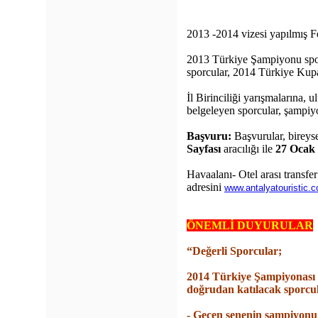
2013 -2014 vizesi yapılmış Fe
2013 Türkiye Şampiyonu spor
sporcular, 2014 Türkiye Kupas
İl Birinciliği yarışmalarına, 
belgeleyen sporcular, şampiy
Başvuru:
Başvurular, bireys
Sayfası
aracılığı ile
27 Ocak 
Havaalanı- Otel arası transfe
adresini
www.antalyatouristic.
ÖNEMLİ DUYURULAR
“Değerli Sporcular;
2014 Türkiye Şampiyonası 1
doğrudan katılacak sporcula
- Geçen senenin şampiyonu