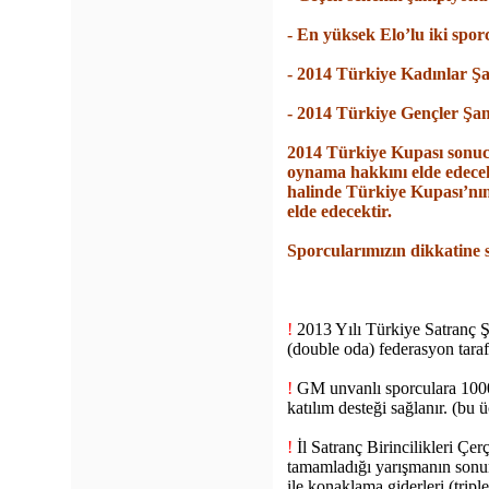
- En yüksek Elo’lu iki spor
- 2014 Türkiye Kadınlar 
- 2014 Türkiye Gençler Ş
2014 Türkiye Kupası sonucu
oynama hakkını elde edecek
halinde Türkiye Kupası’nın
elde edecektir.
Sporcularımızın dikkatine 
!
2013 Yılı Türkiye Satranç 
(double oda) federasyon taraf
!
GM unvanlı sporculara 1000
katılım desteği sağlanır. (bu 
!
İl Satranç Birincilikleri Ç
tamamladığı yarışmanın sonun
ile konaklama giderleri (tripl